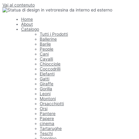
Vai al contenuto
Home
About
Catalogo
Tutti i Prodotti
Ballerine
Barile
People
Cani
Cavalli
Chiocciole
Coccodrilli
Elefanti
Gatti
Giraffe
Gorilla
Leoni
Montoni
Orsacchiotti
Orsi
Pantere
Papere
cinema
Tartarughe
Teschi
Topolino