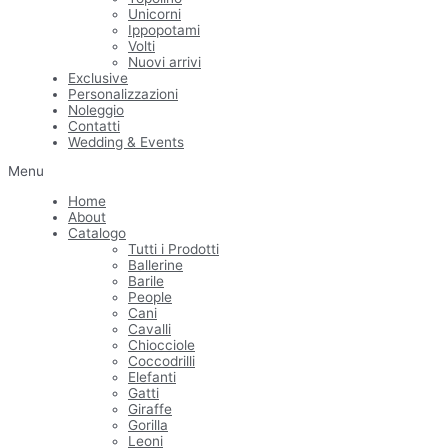
Unicorni
Ippopotami
Volti
Nuovi arrivi
Exclusive
Personalizzazioni
Noleggio
Contatti
Wedding & Events
Menu
Home
About
Catalogo
Tutti i Prodotti
Ballerine
Barile
People
Cani
Cavalli
Chiocciole
Coccodrilli
Elefanti
Gatti
Giraffe
Gorilla
Leoni