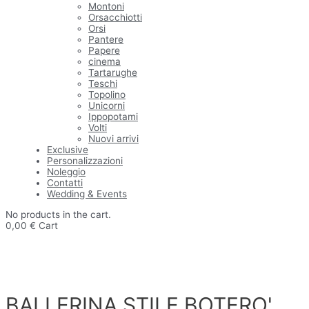
Montoni
Orsacchiotti
Orsi
Pantere
Papere
cinema
Tartarughe
Teschi
Topolino
Unicorni
Ippopotami
Volti
Nuovi arrivi
Exclusive
Personalizzazioni
Noleggio
Contatti
Wedding & Events
No products in the cart.
0,00
€
Cart
BALLERINA STILE BOTERO'