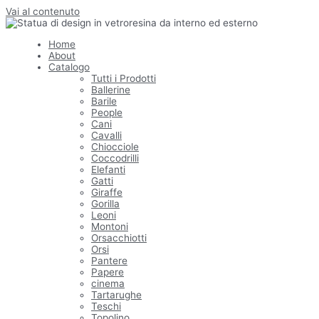
Vai al contenuto
Home
About
Catalogo
Tutti i Prodotti
Ballerine
Barile
People
Cani
Cavalli
Chiocciole
Coccodrilli
Elefanti
Gatti
Giraffe
Gorilla
Leoni
Montoni
Orsacchiotti
Orsi
Pantere
Papere
cinema
Tartarughe
Teschi
Topolino