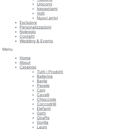
Unicorni
Ippopotami
Volti
Nuovi arrivi
Exclusive
Personalizzazioni
Noleggio
Contatti
Wedding & Events
Menu
Home
About
Catalogo
Tutti i Prodotti
Ballerine
Barile
People
Cani
Cavalli
Chiocciole
Coccodrilli
Elefanti
Gatti
Giraffe
Gorilla
Leoni