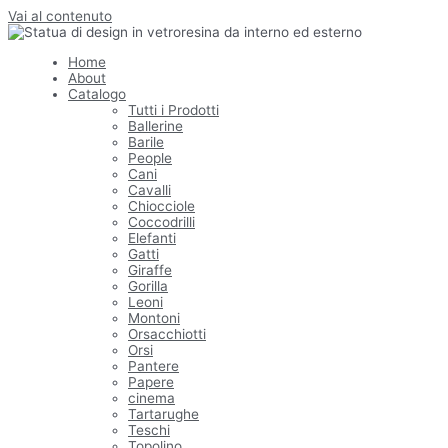
Vai al contenuto
Home
About
Catalogo
Tutti i Prodotti
Ballerine
Barile
People
Cani
Cavalli
Chiocciole
Coccodrilli
Elefanti
Gatti
Giraffe
Gorilla
Leoni
Montoni
Orsacchiotti
Orsi
Pantere
Papere
cinema
Tartarughe
Teschi
Topolino