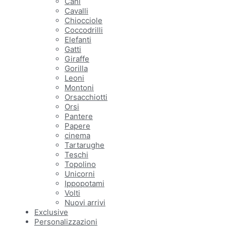
Cani
Cavalli
Chiocciole
Coccodrilli
Elefanti
Gatti
Giraffe
Gorilla
Leoni
Montoni
Orsacchiotti
Orsi
Pantere
Papere
cinema
Tartarughe
Teschi
Topolino
Unicorni
Ippopotami
Volti
Nuovi arrivi
Exclusive
Personalizzazioni